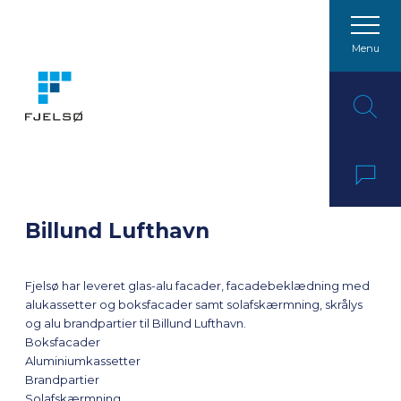
Menu
Spring til indhold
Billund Lufthavn
Fjelsø har leveret glas-alu facader, facadebeklædning med
alukassetter og boksfacader samt solafskærmning, skrålys
og alu brandpartier til Billund Lufthavn.
Boksfacader
Aluminiumkassetter
Brandpartier
Solafskærmning