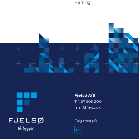
Herning
Fjelsø A/S
Tlf:
87 509 200
mail@fjelso.dk
Følg med på