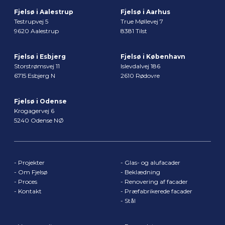
Fjelsø i Aalestrup
Fjelsø i Aarhus
Testrupvej 5
True Møllevej 7
9620 Aalestrup
8381 Tilst
Fjelsø i Esbjerg
Fjelsø i København
Storstrømsvej 11
Islevdalvej 186
6715 Esbjerg N
2610 Rødovre
Fjelsø i Odense
Krogagervej 6
5240 Odense NØ
-
Projekter
-
Glas- og alufacader
-
Om Fjelsø
-
Beklædning
-
Proces
-
Renovering af facader
-
Kontakt
-
Præfabrikerede facader
-
Stål