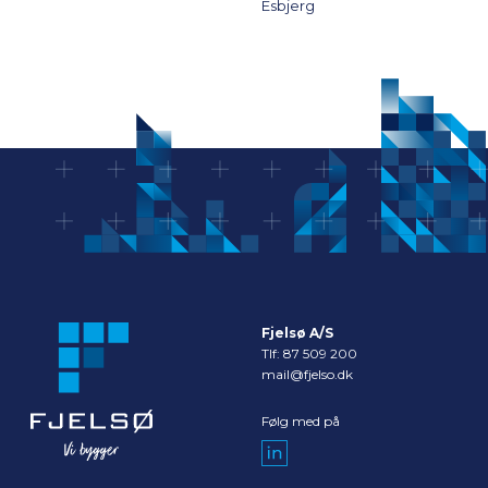
Esbjerg
Fjelsø A/S
Tlf:
87 509 200
mail@fjelso.dk
Følg med på