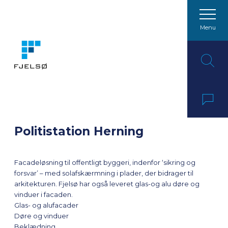
Menu
Spring til indhold
Politistation Herning
Facadeløsning til offentligt byggeri, indenfor ‘sikring og
forsvar’ – med solafskærmning i plader, der bidrager til
arkitekturen. Fjelsø har også leveret glas-og alu døre og
vinduer i facaden.
Glas- og alufacader
Døre og vinduer
Beklædning