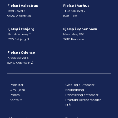
Fjelsø i Aalestrup
Fjelsø i Aarhus
Testrupvej 5
True Møllevej 7
9620 Aalestrup
8381 Tilst
Fjelsø i Esbjerg
Fjelsø i København
Storstrømsvej 11
Islevdalvej 186
6715 Esbjerg N
2610 Rødovre
Fjelsø i Odense
Krogagervej 6
5240 Odense NØ
-
Projekter
-
Glas- og alufacader
-
Om Fjelsø
-
Beklædning
-
Proces
-
Renovering af facader
-
Kontakt
-
Præfabrikerede facader
-
Stål