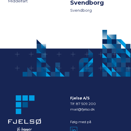
Middelfart
Svendborg
Svendborg
Fjelsø A/S
Tlf:
87 509 200
mail@fjelso.dk
Følg med på