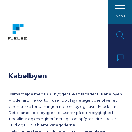
Menu
Spring til indhold
Kabelbyen
I samarbejde med NCC bygger Fjelsø facader til Kabelbyen i
Middelfart. Tre kontorhuse i op til syv etager, der bliver et
varemærke for samlingen mellem by og havn i Middelfart.
Dette ambitiøse byggeri fokuserer på bæredygtighed,
indeklima og energioptimering – og opføres efter DGNB
Guld og DGNB hjerte kategorierne.
Fjelsø projekterer, producerer og monterer glas-alu