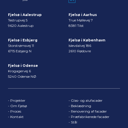
Fjelsø i Aalestrup
Fjelsø i Aarhus
Testrupvej 5
True Møllevej 7
9620 Aalestrup
8381 Tilst
Fjelsø i Esbjerg
Fjelsø i København
Storstrømsvej 11
Islevdalvej 186
6715 Esbjerg N
2610 Rødovre
Fjelsø i Odense
Krogagervej 6
5240 Odense NØ
-
Projekter
-
Glas- og alufacader
-
Om Fjelsø
-
Beklædning
-
Proces
-
Renovering af facader
-
Kontakt
-
Præfabrikerede facader
-
Stål