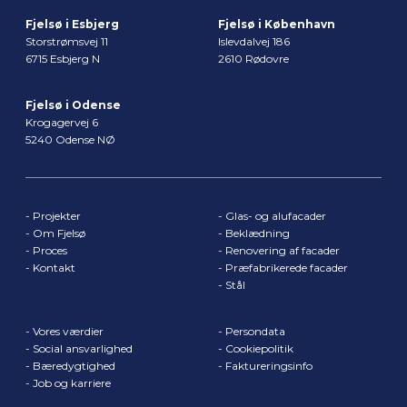
Fjelsø i Esbjerg
Fjelsø i København
Storstrømsvej 11
Islevdalvej 186
6715 Esbjerg N
2610 Rødovre
Fjelsø i Odense
Krogagervej 6
5240 Odense NØ
-
Projekter
-
Glas- og alufacader
-
Om Fjelsø
-
Beklædning
-
Proces
-
Renovering af facader
-
Kontakt
-
Præfabrikerede facader
-
Stål
-
Vores værdier
-
Persondata
-
Social ansvarlighed
-
Cookiepolitik
-
Bæredygtighed
-
Faktureringsinfo
-
Job og karriere