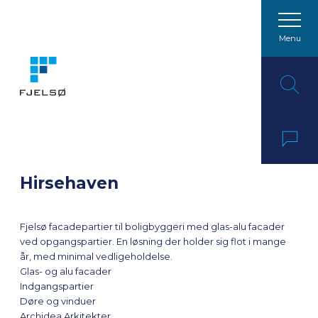
Menu
Spring til indhold
Hirsehaven
Fjelsø facadepartier til boligbyggeri med glas-alu facader
ved opgangspartier. En løsning der holder sig flot i mange
år, med minimal vedligeholdelse.
Glas- og alu facader
Indgangspartier
Døre og vinduer
Archidea Arkitekter