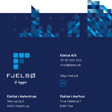
Fjelsø A/S
Tlf:
87 509 200
mail@fjelso.dk
Følg med på
Fjelsø i Aalestrup
Fjelsø i Aarhus
Testrupvej 5
True Møllevej 7
9620 Aalestrup
8381 Tilst