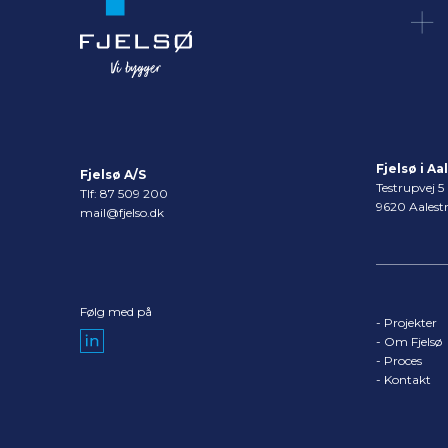
Fjelsø i A
Fjelsø A/S
Testrupvej 5
Tlf:
87 509 200
9620 Aalest
mail@fjelso.dk
Følg med på
-
Projekter
-
Om Fjelsø
-
Proces
-
Kontakt