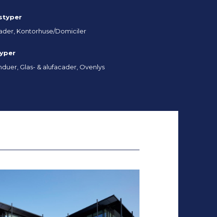
styper
ader, Kontorhuse/Domiciler
typer
nduer, Glas- & alufacader, Ovenlys