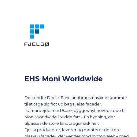
Spring til indhold
EHS Moni Worldwide
De kendte Deutz-Fahr landbrugsmaskiner kommer
til at tage sig flot ud bag Fjelsø facader.
I samarbejde med Base, bygges nyt hovedsæde til
Moni Worldwide i Middelfart – En bygning, der
tilpasses de store landbrugsmaskiner.
Fjelsø producerer, leverer og monterer de store
glas-alu facader, der vender mod motorvejen – med