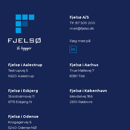
Fjelsø A/S
Tlf:
87 509 200
mail@fjelso.dk
Følg med på
Fjelsø i Aalestrup
Fjelsø i Aarhus
Testrupvej 5
True Møllevej 7
9620 Aalestrup
8381 Tilst
Fjelsø i Esbjerg
Fjelsø i København
Storstrømsvej 11
Islevdalvej 186
6715 Esbjerg N
2610 Rødovre
Fjelsø i Odense
Krogagervej 6
5240 Odense NØ