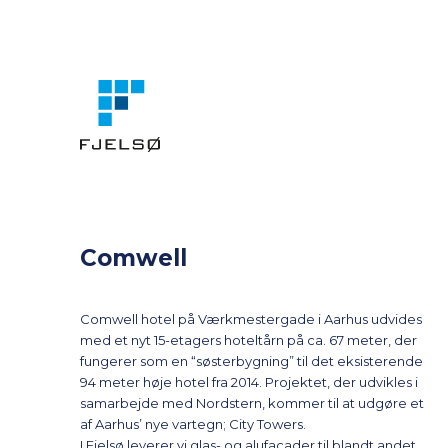
Spring til indhold
Comwell
Comwell hotel på Værkmestergade i Aarhus udvides
med et nyt 15-etagers hoteltårn på ca. 67 meter, der
fungerer som en “søsterbygning” til det eksisterende
94 meter høje hotel fra 2014. Projektet, der udvikles i
samarbejde med Nordstern, kommer til at udgøre et
af Aarhus’ nye vartegn; City Towers.
I Fjelsø leverer vi glas- og alufacader til blandt andet