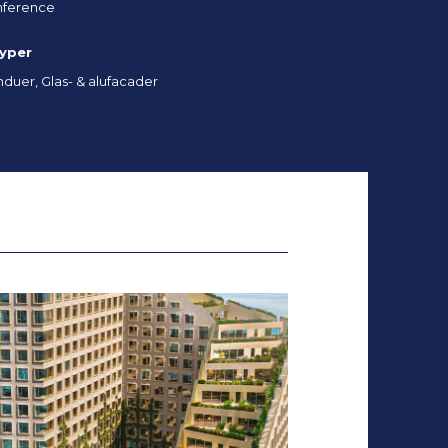
nference
typer
nduer, Glas- & alufacader