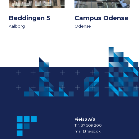
Beddingen 5
Campus Odense
Aalborg
Odense
Fjelsø A/S
Tlf:
87 509 200
mail@fjelso.dk