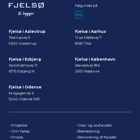
Følg med på
Fjelsø i Aalestrup
Fjelsø i Aarhus
Testrupvej 5
True Møllevej 7
9620 Aalestrup
8381 Tilst
Fjelsø i Esbjerg
Fjelsø i København
Storstrømsvej 11
Islevdalvej 186
6715 Esbjerg N
2610 Rødovre
Fjelsø i Odense
Krogagervej 6
5240 Odense NØ
-
Projekter
-
Glas- og alufacader
-
Om Fjelsø
-
Beklædning
-
Proces
-
Renovering af facader