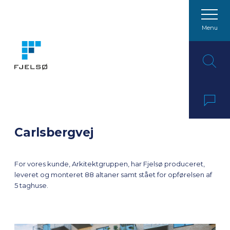
Menu
Spring til indhold
Carlsbergvej
For vores kunde, Arkitektgruppen, har Fjelsø produceret,
leveret og monteret 88 altaner samt stået for opførelsen af
5 taghuse.