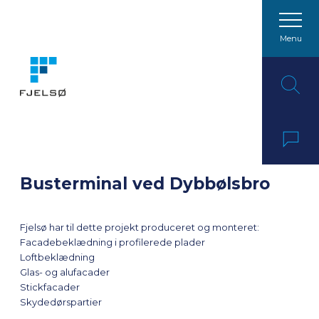
Menu
Spring til indhold
Busterminal ved Dybbølsbro
Fjelsø har til dette projekt produceret og monteret:
Facadebeklædning i profilerede plader
Loftbeklædning
Glas- og alufacader
Stickfacader
Skydedørspartier