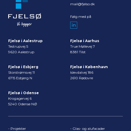
mail@fjelso.dk
Følg med på
Fjelsø i Aalestrup
Fjelsø i Aarhus
Testrupvej 5
True Møllevej 7
9620 Aalestrup
8381 Tilst
Fjelsø i Esbjerg
Fjelsø i København
Storstrømsvej 11
Islevdalvej 186
6715 Esbjerg N
2610 Rødovre
Fjelsø i Odense
Krogagervej 6
5240 Odense NØ
-
Projekter
-
Glas- og alufacader