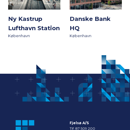
Ny Kastrup
Danske Bank
Lufthavn Station
HQ
København
København
Fjelsø A/S
Tlf:
87 509 200