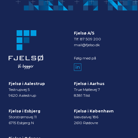
Fjelsø A/S
Tlf:
87 509 200
mail@fjelso.dk
Følg med på
Fjelsø i Aalestrup
Fjelsø i Aarhus
Testrupvej 5
True Møllevej 7
9620 Aalestrup
8381 Tilst
Fjelsø i Esbjerg
Fjelsø i København
Storstrømsvej 11
Islevdalvej 186
6715 Esbjerg N
2610 Rødovre