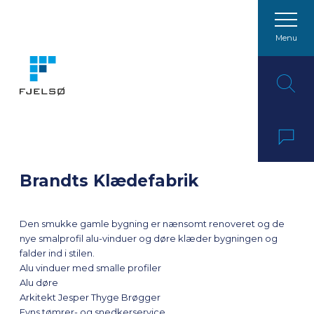
Menu
Spring til indhold
Brandts Klædefabrik
Den smukke gamle bygning er nænsomt renoveret og de
nye smalprofil alu-vinduer og døre klæder bygningen og
falder ind i stilen.
Alu vinduer med smalle profiler
Alu døre
Arkitekt Jesper Thyge Brøgger
Fyns tømrer- og snedkerservice